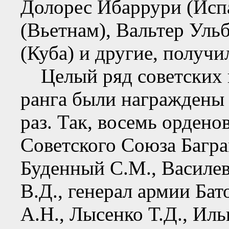
Долорес Ибаррури (Исп
(Вьетнам), Вальтер Уль
(Куба) и другие, получи
Целый ряд советских 
ранга были награждены
раз. Так, восемь орден
Советского Союза Багра
Буденный С.М., Василе
В.Д., генерал армии Бат
А.Н., Лысенко Т.Д., Ил