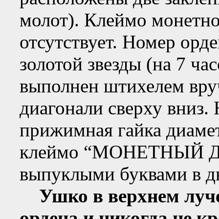
молот). Клеймо монетног
отсутствует. Номер орде
золотой звезды (на 7 ча
выполнен штихелем вру
диагонали сверху вниз. 
прижимная гайка диамет
клеймо “МОНЕТНЫЙ ДВ
выпуклыми буквами в дв
Ушко в верхнем луч
ордена и никогда не к