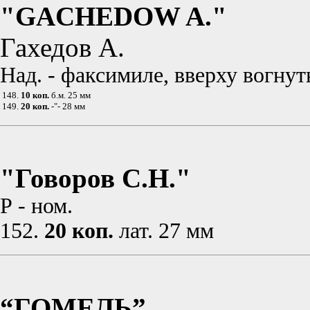
"GACHEDOW A."
Гахедов А.
Над. - факсимиле, вверху вогнут
148.
10 коп.
б.м. 25 мм
149.
20 коп.
-"- 28 мм
"Говоров С.Н."
Р - ном.
152.
20 коп.
лат. 27 мм
“ГОМЕЛЬ”