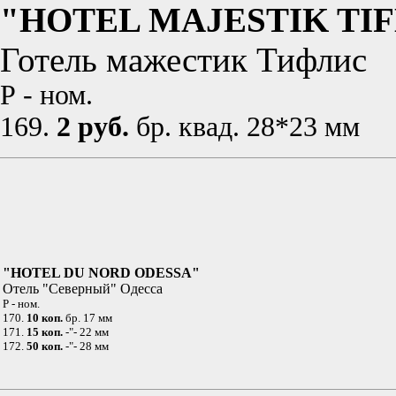
"HOTEL MAJESTIK TIF
Готель мажестик Тифлис
Р - ном.
169.
2 руб.
бр. квад. 28*23 мм
"HOTEL DU NORD ODESSA"
Отель "Северный" Одесса
Р - ном.
170.
10 коп.
бр. 17 мм
171.
15 коп.
-"- 22 мм
172.
50 коп.
-"- 28 мм