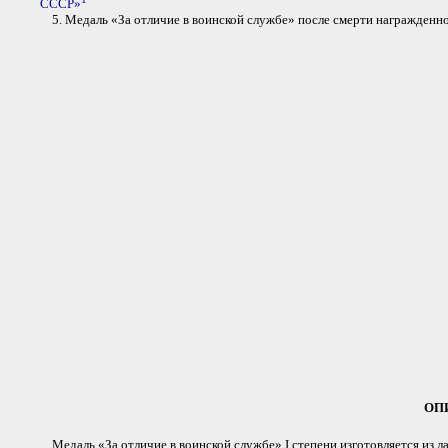
СССР»
5. Медаль «За отличие в воинской службе» после смерти награжденного
ОП
Медаль «За отличие в воинской службе» I степени изготовляется из 