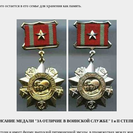
 остается в его семье для хранения как память.
ИСАНИЕ МЕДАЛИ "ЗА ОТЛИЧИЕ В ВОИНСКОЙ СЛУЖБЕ" I и II СТЕП
латуни и имеет форму выпуклой пятиконечной звезды, в промежутках между к