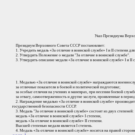
Указ Президиума Верхов
Президиум Верховного Совета СССР постановляет:
1. Учредить медаль «За отличие в воинской службе» I и II степени 
2. Утвердить Положение о медали "3а отличие в воинской службе".
3. Утвердить описание медали «За отличие в воинской службе» I и II с
1. Медалью «За отличие в воинской службе» награждаются военносл
за отличные показатели в боевой и политической подготовке;
за особые отличия на учениях и маневрах, при несении боевой служб
за отвагу, самоотверженность и другие заслуги, проявленные в пери
2. Награждение медалью «За отличие в воинской службе» производи
государственной безопасности СССР.
3. Медаль "3а отличие в воинской службе» состоит из двух степеней:
медаль «За отличие в воинской службе» I степени,
медаль «За отличие в воинской службе» II степени.
Высшей степенью медали является I степень.
4. Медаль «За отличие в воинской службе» носится на правой стороне
1