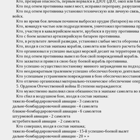
Кто, презирая опасность, первым ворвался в ДЗОТ (ДОТ, окоп или бл
Кто под огнем противника навел мост, исправил переправу, разрушенн
Кто под огнем противника установил техническую или личную связь, 
войск.
Кто во время боя личным почином выбросил орудие (батарею) на откр
Кто, командуя частью или подразделением, уничтожил противника п
Кто, участвуя в кавалерийском налете, врубился в группу противника 
Кто с боем захватил артиллерийскую батарею противника.
Кто, в результате личной разведки, установил слабые места обороны 
Кто, входя в состав экипажа корабля, самолета или боевого расчета б
Кто организовал и успешно высадил морской десант на территории п
Кто под огнем противника вывел из боя свой поврежденный корабль.
Кто захватил и привел в свою базу боевой корабль противника.
Кто успешно осуществил постановку минного заграждения на подхода
Кто неоднократным тралением успешно обеспечил боевую деятельно
Кто успешным устранением повреждения в бою обеспечил восстановле
Кто отлично организовал материально-техническое обеспечение опер
5. Орденом Отечественной войны II степени награждаются:
Кто мужественно выполнял свои обязанности в экипаже самолета во в
Кто сбил в воздушном бою, входя в состав экипажа:
тяжело-бомбардировочной авиации - 3 самолета
дальне-бомбардировочной авиации - 4 самолета
ближне-бомбардировочной авиации - 6 самолетов
штурмовой авиации - 2 самолета
истребительной авиации - 2 самолета.
Кто совершил, входя в состав экипажа;
тяжело-бомбардировочной авиации - 15-й успешно-боевой вылет
дальне-бомбардировочной авиации - 20 » »