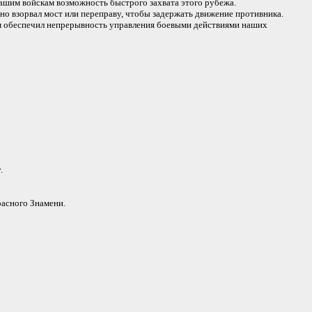
ашим войскам возможность быстрого захвата этого рубежа.
но взорвал мост или переправу, чтобы задержать движение противника.
ым обеспечил непрерывность управления боевыми действиями наших
.
расного Знамени.