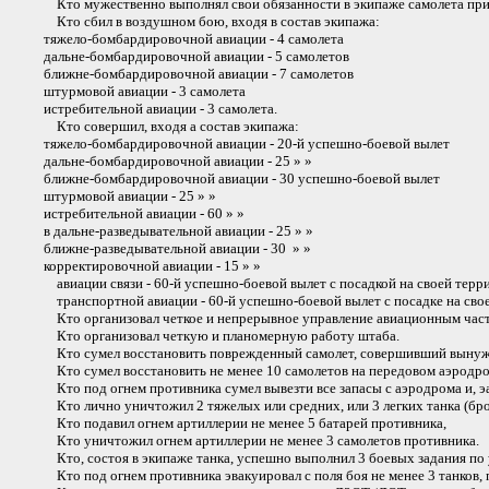
Кто мужественно выполнял свои обязанности в экипаже самолета при 
Кто сбил в воздушном бою, входя в состав экипажа:
тяжело-бомбардировочной авиации - 4 самолета
дальне-бомбардировочной авиации - 5 самолетов
ближне-бомбардировочной авиации - 7 самолетов
штурмовой авиации - 3 самолета
истребительной авиации - 3 самолета.
Кто совершил, входя а состав экипажа:
тяжело-бомбардировочной авиации - 20-й успешно-боевой вылет
дальне-бомбардировочной авиации - 25 » »
ближне-бомбардировочной авиации - 30 успешно-боевой вылет
штурмовой авиации - 25 » »
истребительной авиации - 60 » »
в дальне-разведывательной авиации - 25 » »
ближне-разведывательной авиации - 30 » »
корректировочной авиации - 15 » »
авиации связи - 60-й успешно-боевой вылет с посадкой на своей терр
транспортной авиации - 60-й успешно-боевой вылет с посадке на свое
Кто организовал четкое и непрерывное управление авиационным час
Кто организовал четкую и планомерную работу штаба.
Кто сумел восстановить поврежденный самолет, совершивший вынужде
Кто сумел восстановить не менее 10 самолетов на передовом аэродро
Кто под огнем противника сумел вывезти все запасы с аэродрома и, э
Кто лично уничтожил 2 тяжелых или средних, или 3 легких танка (брон
Кто подавил огнем артиллерии не менее 5 батарей противника,
Кто уничтожил огнем артиллерии не менее 3 самолетов противника.
Кто, состоя в экипаже танка, успешно выполнил 3 боевых задания по 
Кто под огнем противника эвакуировал с поля боя не менее 3 танков,