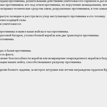
индаж) противника, решительными действиями уничтожил его гарнизон и дал н
ые противником; кто под огнем противника, по поручению командования, лич
исправил технические средства связи, разрушенные противником, и тем сам
ытую позицию и расстрелял в упор наступающего противника и его технику.
ревосходящей силы.
и уничтожил ее.
противника и вывел наши войска в тыл противника.
ереговой батареи, утопил боевой корабль или два транспорта противника.
ротивника.
х к базам противника.
сть флота.
ние боеспособности корабля или возвращение поврежденного корабля в базу
ации наших войск, способствовавшее разгрому противника.
ремя боевого задания, за которое штурман или летчик награждены орденом К