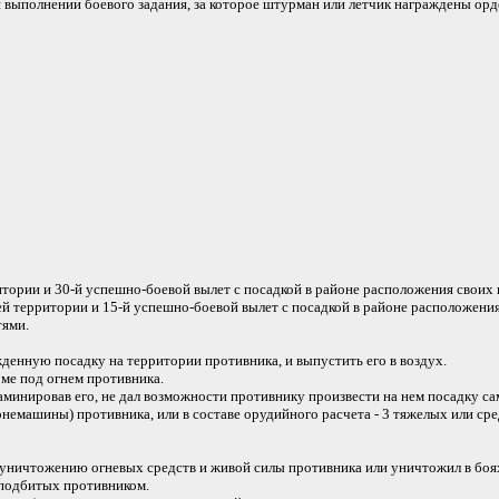
выполнении боевого задания, за которое штурман или летчик награждены ор
итории и 30-й успешно-боевой вылет с посадкой в районе расположения своих 
й территории и 15-й успешно-боевой вылет с посадкой в районе расположения
тями.
нную посадку на территории противника, и выпустить его в воздух.
ме под огнем противника.
аминировав его, не дал возможности противнику произвести на нем посадку са
емашины) противника, или в составе орудийного расчета - 3 тяжелых или сре
уничтожению огневых средств и живой силы противника или уничтожил в боях 
 подбитых противником.