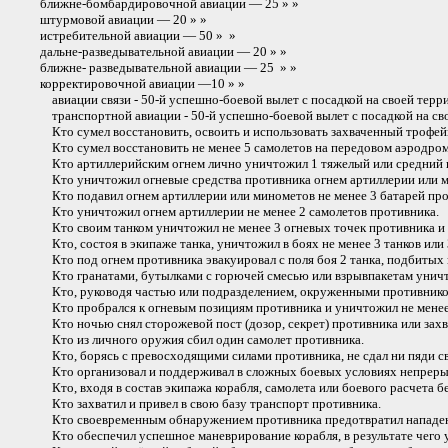
ближне-бомбардировочной авиации — 25 » »
штурмовой авиации — 20 » »
истребительной авиации — 50 » »
дальне-разведывательной авиации — 20 » »
ближне- разведывательной авиации — 25 » »
корректировочной авиации —10 » »
авиации связи - 50-й успешно-боевой вылет с посадкой на своей терр
транспортной авиации - 50-й успешно-боевой вылет с посадкой на сво
Кто сумел восстановить, освоить и использовать захваченный трофей
Кто сумел восстановить не менее 5 самолетов на передовом аэродром
Кто артиллерийским огнем лично уничтожил 1 тяжелый или средний или
Кто уничтожил огневые средства противника огнем артиллерии или м
Кто подавил огнем артиллерии или минометов не менее 3 батарей про
Кто уничтожил огнем артиллерии не менее 2 самолетов противника.
Кто своим танком уничтожил не менее 3 огневых точек противника и
Кто, состоя в экипаже танка, уничтожил в боях не менее 3 танков или
Кто под огнем противника эвакуировал с поля боя 2 танка, подбитых
Кто гранатами, бутылками с горючей смесью или взрывпакетам уничто
Кто, руководя частью или подразделением, окруженными противником,
Кто пробрался к огневым позициям противника и уничтожил не менее 
Кто ночью снял сторожевой пост (дозор, секрет) противника или захв
Кто из личного оружия сбил один самолет противника.
Кто, борясь с превосходящими силами противника, не сдал ни пяди с
Кто организовал и поддерживал в сложных боевых условиях непрерывн
Кто, входя в состав экипажа корабля, самолета или боевого расчета б
Кто захватил и привел в свою базу транспорт противника.
Кто своевременным обнаружением противника предотвратил нападение
Кто обеспечил успешное маневрирование корабля, в результате чего 