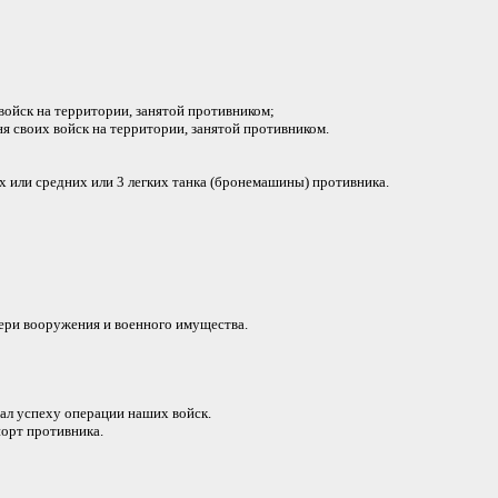
войск на территории, занятой противником;
я своих войск на территории, занятой противником.
 или средних или 3 легких танка (бронемашины) противника.
ери вооружения и военного имущества.
ал успеху операции наших войск.
порт противника.