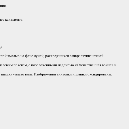
ния.
е как память.
да
спой эмалью на фоне лучей, расходящихся в виде пятиконечной
малевым пояском, с позолоченными надписью «Отечественная война» и
шашки - влево вниз. Изображения винтовки и шашки оксндированы.