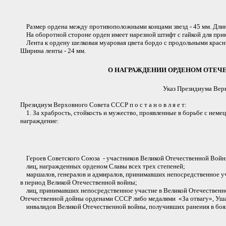
Размер ордена между противоположными концами звезд - 45 мм. Длин
На оборотной стороне орден имеет нарезной штифт с гайкой для прик
Лента к ордену шелковая муаровая цвета бордо с продольными красными
Ширина ленты - 24 мм.
О НАГРАЖДЕНИИ ОРДЕНОМ ОТЕЧ
Указ Президиума Верю
Президиум Верховного Совета СССР п о с т а н о в л я е т:
1. За храбрость, стойкость и мужество, проявленные в борьбе с нем
награждение:
Героев Советского Союза - участников Великой Отечественной Войн
лиц, награжденных орденом Славы всех трех степеней;
маршалов, генералов и адмиралов, принимавших непосредственное уча
в период Великой Отечественной войны;
лиц, принимавших непосредственное участие в Великой Отечественной
Отечественной дойны орденами СССР либо медалями «За отвагу», Ушак
инвалидов Великой Отечественной войны, получивших ранения в боя