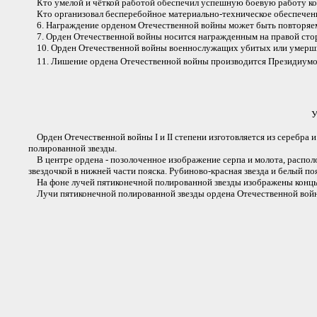
Кто умелой и чёткой работой обеспечил успешную боевую работу кор
Кто организовал бесперебойное материально-техническое обеспечение
6. Награждение орденом Отечественной войны может быть повторяемо
7. Орден Отечественной войны носится награжденным на правой стор
10. Орден Отечественной войны военнослужащих убитых или умерших п
11. Лишение ордена Отечественной войны производится Президиум
У
Орден Отечественной войны I и II степени изготовляется из серебра 
полированной звезды.
В центре ордена - позолоченное изображение серпа и молота, распол
звездочкой в нижней части пояска. Рубиново-красная звезда и белый п
На фоне лучей пятиконечной полированной звезды изображены концы 
Лучи пятиконечной полированной звезды ордена Отечественной войн