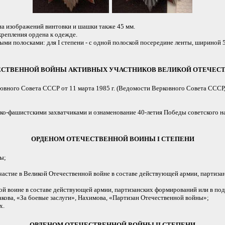
а изображений винтовки и шашки также 45 мм.
репления ордена к одежде.
 полосками: для I степени - с одной полоской посередине ленты, шириной 5 м
ЕСТВЕННОЙ ВОЙНЫ АКТИВНЫХ УЧАСТНИКОВ ВЕЛИКОЙ ОТЕЧЕСТВ
вного Совета СССР от 11 марта 1985 г. (Ведомости Верковного Совета СССР, 19
ецко-фашистскими захватчиками и ознаменование 40-летия Победы советского 
ОРДЕНОМ ОТЕЧЕСТВЕННОЙ ВОИНЫ I СТЕПЕНИ
ы;
стие в Великой Отечественной войне в составе действующей армии, партизанс
 воине в составе действующей армии, партизанских формирований или в под
ова, «За боевые заслуги», Нахимова, «Партизан Отечественной войны»;
х.
ОРДЕНОМ ОТЕЧЕСТВЕННОЙ ВОЙНЫ II СТЕПЕНИ