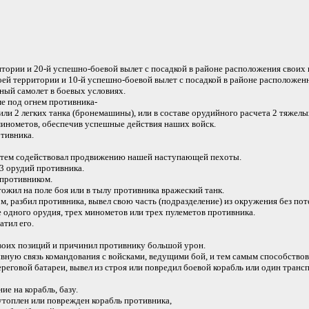
итории и 20-й успешно-боевой вылет с посадкой в районе расположения своих 
ей территории и 10-й успешно-боевой вылет с посадкой в районе расположенн
ный самолет в боевых условиях.
е под огнем противника-
 2 легких танка (бронемашины), или в составе орудийного расчета 2 тяжелых
инометов, обеспечив успешные действия наших войск.
тивника.
 тем содействовал продвижению нашей наступающей пехоты.
 3 орудий противника.
 противником.
жил на поле боя или в тылу противника вражеский танк.
 разбил противника, вывел свою часть (подразделение) из окружения без пот
одного орудия, трех минометов или трех пулеметов противника.
атил его.
воих позиций и причинил противнику большой урон.
ую связь командования с войсками, ведущими бой, и тем самым способствов
ереговой батареи, вывел из строя или повредил боевой корабль или один транс
 на корабль, базу.
утоплен или поврежден корабль противника,