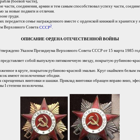
абля (боевой части),
 части, соединения, армии и тем самым способствовал успеху части, соедине
 за новые подвиги и отличия.
оне груди.
ередается семье награжденного вместе с орденской книжкой и хранится у не
2
ом Верховного Совета
СССР
.
ОПИСАНИЕ ОРДЕНА ОТЕЧЕСТВЕННОЙ ВОЙНЫ
тверждено Указом Президиума Верховного Совета СССР от 15 марта 1985 го
и представляет собой выпуклую пятиконечную звезду, покрытую рубиново-кра
оженное в круге, покрытом рубиново-красной эмалью. Круг окаймлен белым э
оясок имеют позолоченные ободки.
скрещенных винтовки и шашки. Приклад винтовки обращен вправо вниз, эфес 
ы I степени позолочены.