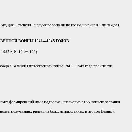
м, для II степени - с двумя полосками по краям, шириной 3 мм каждая.
ЕННОЙ ВОЙНЫ 1941—1945 ГОДОВ
85 г., № 12, ст. 198)
народа в Великой Отечественной войне 1941—1945 года произвести
ких формирований или в подполье, независимо от их воинского звания
полье, получивших ранения в боях, награжденных в период Великой