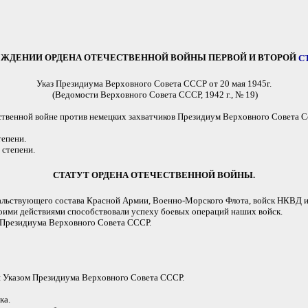
ЕЖДЕНИИ ОРДЕНА ОТЕЧЕСТВЕННОЙ ВОЙНЫ ПЕРВОЙ И ВТОРОЙ
С
Указ Президиума Верховного Совета СССР от 20 мая 1945г.
(Ведомости Верховного Совета СССР, 1942 г., № 19)
твенной войне против немецких захватчиков Президиум Верховного Совета С
тепени.
 степени.
СТАТУТ ОРДЕНА ОТЕЧЕСТВЕННОЙ ВОЙНЫ.
льствующего состава Красной Армии, Военно-Морского Флота, войск НКВД и 
воими действиями способствовали успеху боевых операций наших войск.
Президиума Верховного Совета СССР.
я Указом Президиума Верховного Совета СССР.
ка.