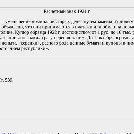
Расчетный знак 1921 г.
 уменьшение номиналов старых денег путем замены их новыми. 
 объявлено, что они принимаются в платежи или обмен на новые
ике. Купюр образца 1922 г. достоинством от 1 руб. до 10 тыс.
название «совзнаки» сразу перешло к ним. До 1 октября огромн
ие деньги, «керенки», разного рода ценные бумаги и купоны к
достоянием республики».
т. 539.