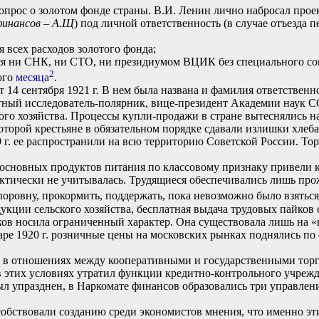
рос о золотом фонде страны. В.И. Ленин лично набросал проек
финансов – А.Щ
) под личной ответственность (в случае отъезда п
 всех расходов золотого фонда;
ся ни СНК, ни СТО, ни президиумом ВЦИК без специального со
2
ого
месяца
.
 сентября 1921 г. В нем была названа и фамилия ответственног
стный исследователь-полярник, вице-президент Академии наук С
ого хозяйства. Процессы купли-продажи в стране вытеснялись 
торой крестьяне в обязательном порядке сдавали излишки хлеба 
9 г. ее распространили на всю территорию Советской России. Т
сновных продуктов питания по классовому признаку привели к
ически не учитывалась. Трудящиеся обеспечивались лишь про
поровну, прокормить, поддержать, пока невозможно было взятьс
ции сельского хозяйства, бесплатная выдача трудовых пайков
ов носила ограниченный характер. Она существовала лишь на «в
е 1920 г. розничные цены на московских рынках поднялись по сра
в отношениях между кооперативными и государственными торг
 этих условиях утратил функции кредитно-контрольного учрежд
ыл упразднен, в Наркомате финансов образовались три управлен
бствовали созданию среди экономистов мнения, что именно эт