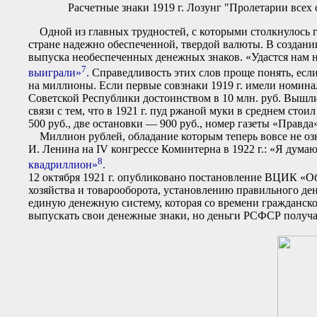
Расчетные знаки 1919 г. Лозунг "Пролетарии всех 
Одной из главных трудностей, с которыми столкнулось го
стране надежно обеспеченной, твердой валюты. В создани
выпуска необеспеченных денежных знаков. «Удастся нам н
7
выиграли»
.
Справедливость этих слов проще понять, есл
на миллионы. Если первые совзнаки 1919 г. имели номина
Советской Республики достоинством в 10 млн. руб. Вышли
связи с тем, что в 1921 г. пуд ржаной муки в среднем стои
500 руб., две остановки — 900 руб., номер газеты «Правда»
Миллион рублей, обладание которым теперь вовсе не озн
И. Ленина на IV конгрессе Коминтерна в 1922 г.: «Я дума
8
квадриллион»
.
12 октября 1921 г. опубликовано постановление ВЦИК «О
хозяйства и товарооборота, установлению правильного д
единую денежную систему, которая со времени гражданск
выпускать свои денежные знаки, но деньги РСФСР получал