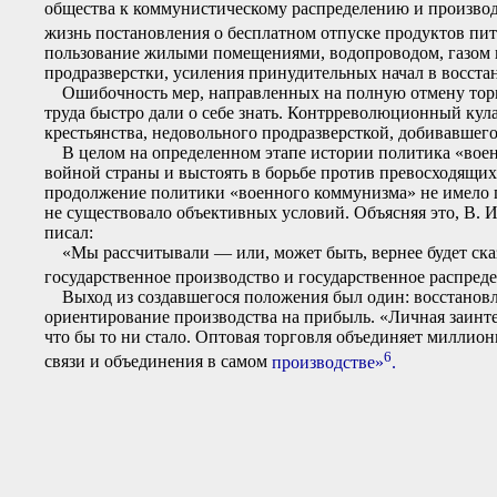
общества к коммунистическому распределению и производст
жизнь постановления о бесплатном отпуске продуктов пит
пользование жилыми помещениями, водопроводом, газом и
продразверстки, усиления принудительных начал в восста
Ошибочность мер, направленных на полную отмену торговл
труда быстро дали о себе знать. Контрреволюционный ку
крестьянства, недовольного продразверсткой, добивавшег
В целом на определенном этапе истории политика «военн
войной страны и выстоять в борьбе против превосходящих
продолжение политики «военного коммунизма» не имело п
не существовало объективных условий. Объясняя это, В. 
писал:
«Мы рассчитывали — или, может быть, вернее будет сказ
государственное производство и государственное распред
Выход из создавшегося положения был один: восстановле
ориентирование производства на прибыль. «Личная заинте
что бы то ни стало. Оптовая торговля объединяет миллион
6
связи и объединения в самом
производстве»
.