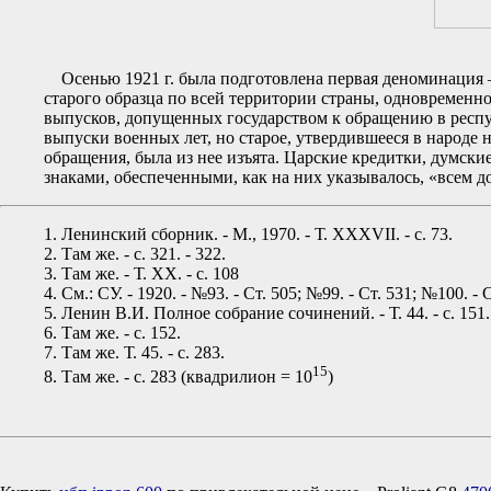
Осенью 1921 г. была подготовлена первая деноминация —
старого образца по всей территории страны, одновременно
выпусков, допущенных государством к обращению в республ
выпуски военных лет, но старое, утвердившееся в народе 
обращения, была из нее изъята. Царские кредитки, думск
знаками, обеспеченными, как на них указывалось, «всем 
1. Ленинский сборник. - М., 1970. - Т. XXXVII. - с. 73.
2. Там же. - с. 321. - 322.
3. Там же. - Т. XX. - с. 108
4. См.: СУ. - 1920. - №93. - Ст. 505; №99. - Ст. 531; №100. - С
5. Ленин В.И. Полное собрание сочинений. - Т. 44. - с. 151.
6. Там же. - с. 152.
7. Там же. Т. 45. - с. 283.
15
8. Там же. - с. 283 (квадрилион = 10
)