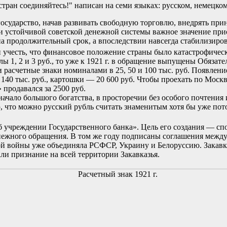
стран соединяйтесь!" написан на семи языках: русском, немецко
сударство, начав развивать свободную торговлю, внедрять при
и устойчивой советской денежной системы важное значение при
а продолжительный срок, а впоследствии навсегда стабилизиров
и учесть, что финансовое положение страны было катастрофичес
лы 1, 2 и 3 руб., то уже к 1921 г. в обращение выпущены Обяза
 расчетные знаки номиналами в 25, 50 и 100 тыс. руб. Появлен
л 140 тыс. руб., картошки — 20 600 руб. Чтобы проехать по Москв
 продавался за 2500 руб.
ачало большого богатства, в просторечии без особого почтения
ю, что можно русский рубль считать знаменитым хотя бы уже пот
б учреждении Государственного банка». Цель его создания — сп
енежного обращения. В том же году подписаны соглашения межд
ой войны уже объединяла РСФСР, Украину и Белоруссию. Закавк
и признание на всей территории Закавказья.