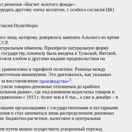
т решения «Насчет золотого фонда»:
ередать другому члену коллегии, с особого согласия ЦК)
гласия Политбюро;
о лица, которому доверялось заменять Альского во время
ССР.
натуральным обменом. Приобрели натуральную форму
государству, поначалу была введена в Тульской, Вятской,
орговля хлебом и другими видами продовольствия на
 уравниловке в тарифной политике. Разница между
житочным минимумом. Это диктовалось, как указывал
3
я за восстановление
производства»
.
 сузили товарно-денежные отношения до крайних
ольном рынке», где под влиянием недостатка товаров и
внению с 1913 г. более чем в 6 тыс., а уже в декабре – в
овыми организациями с государственными и кустарными
ения и стал заниматься лишь распределением денежных
ия: бюджетно-расчетное, налоговое и центральная
им путем можно осуществить ускоренный переход