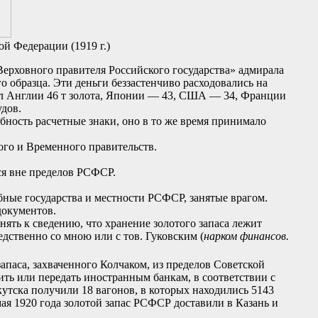
й Федерации (1919 г.)
Верховного правителя Российского государства» адмирала
о образца. Эти деньги беззастенчиво расходовались на
дал Англии 46 т золота, Японии — 43, США — 34, Франции
удов.
ость расчетные знаки, оно в то же время принимало
го и Временного правительств.
я вне пределов РСФСР.
ные государства и местности РСФСР, занятые врагом.
документов.
ять к сведению, что хранение золотого запаса лежит
ственно со мною или с тов. Гуковским (
нарком финансов.
паса, захваченного Колчаком, из пределов Советской
тить или передать иностранным банкам, в соответствии с
тска получили 18 вагонов, в которых находились 5143
ая 1920 года золотой запас РСФСР доставили в Казань и