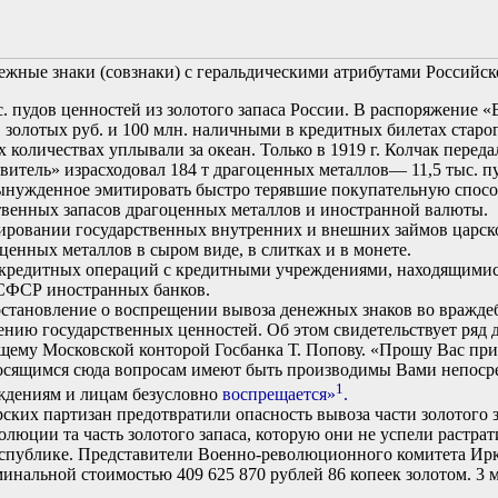
ежные знаки (совзнаки) с геральдическими атрибутами Российско
. пудов ценностей из золотого запаса России. В распоряжение «
золотых руб. и 100 млн. наличными в кредитных билетах старог
количествах уплывали за океан. Только в 1919 г. Колчак пере
витель» израсходовал 184 т драгоценных металлов— 11,5 тыс. п
ужденное эмитировать быстро терявшие покупательную способн
твенных запасов драгоценных металлов и иностранной валюты.
ровании государственных внутренних и внешних займов царско
нных металлов в сыром виде, в слитках и в монете.
кредитных операций с кредитными учреждениями, находящимис
СФСР иностранных банков.
остановление о воспрещении вывоза денежных знаков во враждеб
нию государственных ценностей. Об этом свидетельствует ряд 
ему Московской конторой Госбанка Т. Попову. «Прошу Вас прин
носящимся сюда вопросам имеют быть производимы Вами непосред
1
еждениям и лицам безусловно
воспрещается»
.
их партизан предотвратили опасность вывоза части золотого за
олюции та часть золотого запаса, которую они не успели растра
еспублике. Представители Военно-революционного комитета Ирку
инальной стоимостью 409 625 870 рублей 86 копеек золотом. 3 м