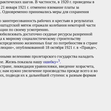
актических шагов. В частности, в 1920 г. проведены в
21 января 1921 г. отменено взимание платы за
а. Одновременно принимались меры для сохранения
заинтересованность рабочих и крестьян в результатах
нштадтский мятеж отражали колебания некоторой части
укции по своему усмотрению.
обилизовать достаточно скудные ресурсы разоренной
да к мирному социалистическому строительству
аспределению жизненных благ по потребностям в стране
люции», опубликованной 18 октября 1921 г. в «Правде»,
нными велениями пролетарского государства наладить
5
ане. Жизнь показала нашу
ошибку»
.
тране, ликвидация уравниловки, введение хозрасчета,
; нам нужно увеличение производства прежде всего и во
 их, подводя их к дальнейшей ступени: к разным формам