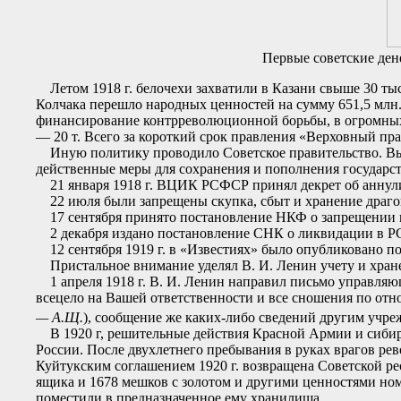
Первые советские ден
Летом 1918 г. белочехи захватили в Казани свыше 30 тыс
Колчака перешло народных ценностей на сумму 651,5 млн. 
финансирование контрреволюционной борьбы, в огромных 
— 20 т. Всего за короткий срок правления «Верховный пра
Иную политику проводило Советское правительство. Вын
действенные меры для сохранения и пополнения государс
21 января 1918 г. ВЦИК РСФСР принял декрет об аннули
22 июля были запрещены скупка, сбыт и хранение драгоце
17 сентября принято постановление НКФ о запрещении 
2 декабря издано постановление СНК о ликвидации в Р
12 сентября 1919 г. в «Известиях» было опубликовано п
Пристальное внимание уделял В. И. Ленин учету и хране
1 апреля 1918 г. В. И. Ленин направил письмо управляющ
всецело на Вашей ответственности и все сношения по от
— А.Щ.
), сообщение же каких-либо сведений другим учр
В 1920 г, решительные действия Красной Армии и сибирск
России. После двухлетнего пребывания в руках врагов рев
Куйтукским соглашением 1920 г. возвращена Советской р
ящика и 1678 мешков с золотом и другими ценностями ном
поместили в предназначенное ему хранилища.