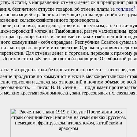
ву. Кстати, в направлении отмены денег был предпринят ряд пр
4
ания, бесплатном отпуске товаров, об отмене платы за
топливо
.
 канализацией с рабочих и служащих, инвалидов войны и труд
новлении сельскохозяйственного производства.
и, на ликвидацию денег, ставки на энтузиазм, а не на личную 
лацко-эсэровский мятеж на Тамбовщине, разгул махновщины, кро
ося права распоряжаться излишками сельскохозяйственной прод
ого коммунизма» себя оправдала. Республика Советов сумела м
 сил контрреволюции и интервентов. Однако в условиях перехо
ерспектив. Для отмены денег и торговли, перехода к прямому р
И. Ленин в статье «К четырехлетней годовщине Октябрьской рево
ать: мы предполагали без достаточного расчета — непосредстве
еление продуктов по-коммунистически в мелкокрестьянской стр
ние торговли и денежных отношений в полном объеме во всей с
ресованность, — писал В. И. Ленин, — поднимает производство
ы мелких крестьян экономически, заинтересовывая их, связывая