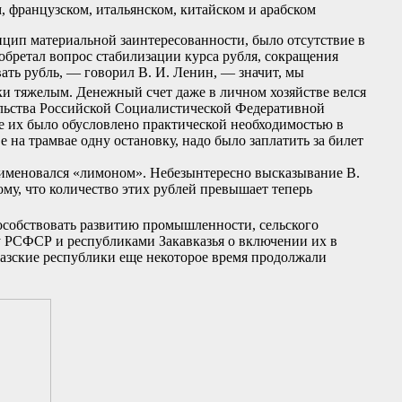
м, французском, итальянском, китайском и арабском
нцип материальной заинтересованности, было отсутствие в
обретал вопрос стабилизации курса рубля, сокращения
ать рубль, — говорил В. И. Ленин, — значит, мы
ки тяжелым. Денежный счет даже в личном хозяйстве велся
тельства Российской Социалистической Федеративной
ие их было обусловлено практической необходимостью в
е на трамвае одну остановку, надо было заплатить за билет
 именовался «лимоном». Небезынтересно высказывание В.
ому, что количество этих рублей превышает теперь
особствовать развитию промышленности, сельского
у РСФСР и республиками Закавказья о включении их в
азские республики еще некоторое время продолжали