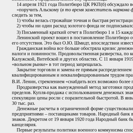
14 апреля 1921 года Политбюро ЦК РКП(б) обсуждало воп
«поручить Альскому (
в то время заместитель наркома 
следить за тем,
1) чтобы велась строжайше точная и быстрая регистрация
2) чтобы ни один расход золотого фонда не подписывал
3) Письменный краткий отчет в Политбюро 1 и 15 кажд
Ленинский проект вошел в постановление Политбюро от 14
его отсутствия. Это был О.Ю. Шмидт, впоследствии изве
Гражданская война все больше обостряла кризис денежн
налоги и повинности. Продовольственная разверстка, по ко
Калужской, Витебской и других областях. С 11 января 191
«вольном рынке» в тот период запрещалась.
Закрытие торговли и замена ее прямым распределением о
квалифицированным и неквалифицированным трудом практ
В.И. Ленин, стремлением «снабдить всех возможно более 
Продразверстка как вынужденный метод заготовки продук
пределов. Купля-продажа с использованием денежных знак
спекуляции цены росли с поразительной быстротой. В январ
30 тыс. раз.
Денежные расчеты в ограниченной форме существовали 
предприятиями – поставщиками товаров. Народный банк в
знаков. Декретом от 19 января 1920 года Народный банк б
канцелярия.
Первые результаты политики военного коммунизма спосо